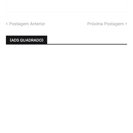
Postagem Anterior
Próxima Postagem
{ADS QUADRADO}